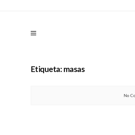
Etiqueta:
masas
No Co